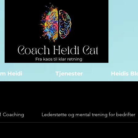
m Heidi
Tjenester
Heidis B
l 1 Coaching
Lederstøtte og mental trening for bedrifter