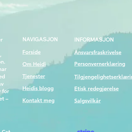
NAVIGASJON
er
INFORMASJON
Forside
Ansvarsfraskrivelse
,
n.
Personvernerklæring
Om Heidi
har
Tjenester
med
Tilgjengelighetserklæri
av
Heidis blogg
Etisk redegjørelse
 for
et –
Kontakt meg
Salgsvilkår
i Cat