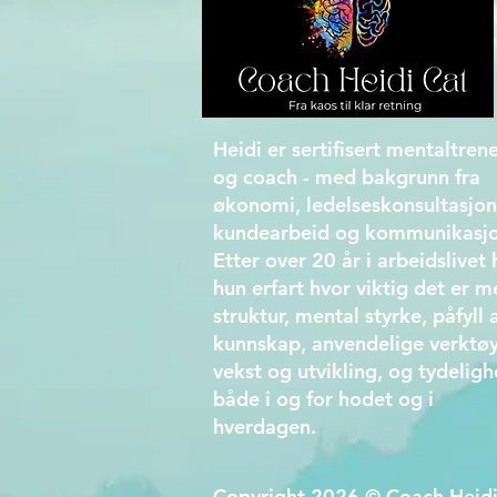
Heidi er sertifisert mentaltren
og coach - med bakgrunn fra
økonomi, ledelseskonsultasjon
kundearbeid og kommunikasjo
Etter over 20 år i arbeidslivet 
hun erfart hvor viktig det er 
struktur, mental styrke, påfyll 
kunnskap, anvendelige verktøy
vekst og utvikling, og tydeligh
både i og for hodet og i
hverdagen.
Copyright 2026 © Coach Heid