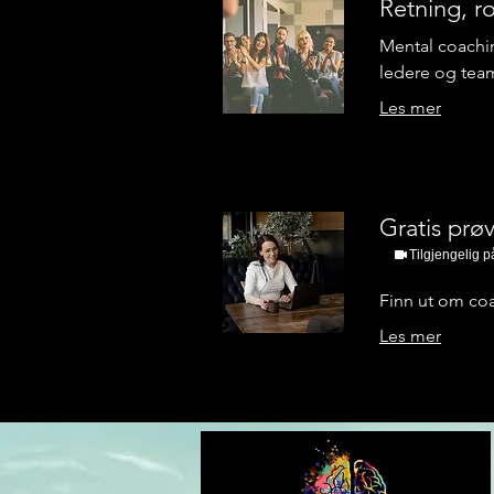
Retning, ro
Mental coachin
ledere og tea
Les mer
Gratis prø
Tilgjengelig p
Finn ut om co
Les mer