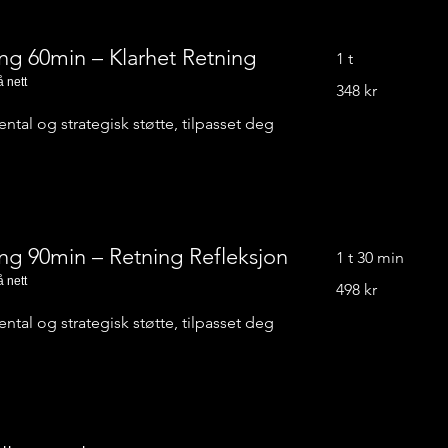
ng 60min – Klarhet Retning
1 t
å nett
348
348 kr
norske
kroner
ntal og strategisk støtte, tilpasset deg
ng 90min – Retning Refleksjon
1 t 30 min
å nett
498
498 kr
norske
kroner
ntal og strategisk støtte, tilpasset deg