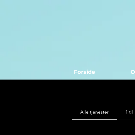
Forside
O
Alle tjenester
1 ti