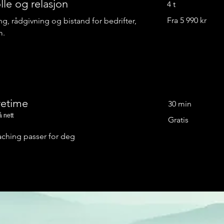
lle og relasjon
4 t
Fra
Fra 5 990 kr
g, rådgivning og bistand for bedrifter,
5 990
norske
m.
kroner
vetime
30 min
å nett
Gratis
Gratis
aching passer for deg